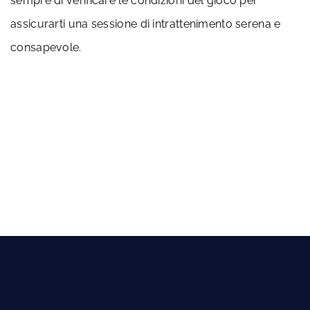
sempre di verificare le condizioni del gioco per
assicurarti una sessione di intrattenimento serena e
consapevole.