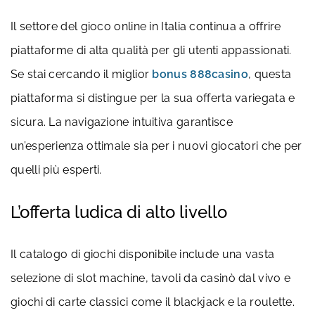
Il settore del gioco online in Italia continua a offrire
piattaforme di alta qualità per gli utenti appassionati.
Se stai cercando il miglior
bonus 888casino
, questa
piattaforma si distingue per la sua offerta variegata e
sicura. La navigazione intuitiva garantisce
un’esperienza ottimale sia per i nuovi giocatori che per
quelli più esperti.
L’offerta ludica di alto livello
Il catalogo di giochi disponibile include una vasta
selezione di slot machine, tavoli da casinò dal vivo e
giochi di carte classici come il blackjack e la roulette.