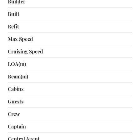
Builder
Built
Refit
Max Speed
Cruising Speed
LOA(m)
Beam(m)
Cabins
Guests
Crew
Captain
Central Agent