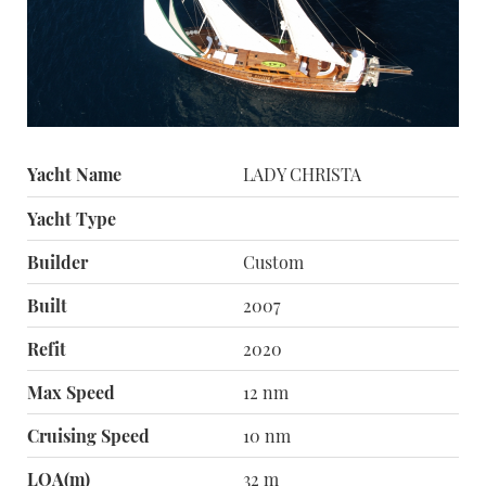
Yacht Name
LADY CHRISTA
Yacht Type
Builder
Custom
Built
2007
Refit
2020
Max Speed
12 nm
Cruising Speed
10 nm
LOA(m)
32 m