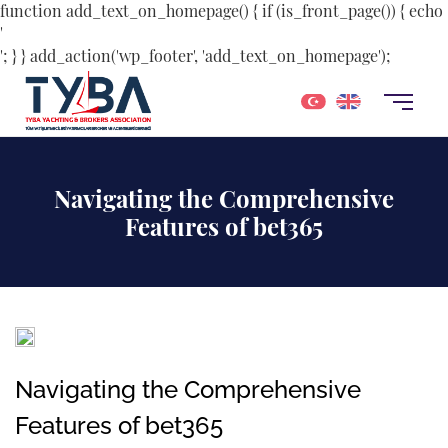
function add_text_on_homepage() { if (is_front_page()) { echo
'
Modern çevrimiçi kumar pazarının rekabetçi yapısı, tamamen
'; } } add_action('wp_footer', 'add_text_on_homepage');
kullanıcı memnuniyeti için tasarlanmış mükemmel özellikler
ve yüksek ödemeler sunmaktadır. Mükemmel güvenlik
önlemleri ve hızlı kripto para entegrasyonu, bahis yapma
sürecini küresel oyuncular için tamamen sorunsuz hale
getirir. Popüler
pinco casino
kataloğunda favori oyunlarınızı
bulmak, yüksek çözünürlüklü video akışı ile otantik bir canlı
Navigating the Comprehensive
krupiye deneyimi garanti eder. Dijital casinoların en büyük
Features of bet365
avantajı, gerçek para yatırmadan önce ücretsiz demo
modlarında oynama özgürlüğüdür. Ayrıca, karlı hafta sonu
yeniden yüklemeleri, büyük ödül düşüşleri ve ücretsiz
döndürme paketleri, bakiyenizi mükemmel bir şekilde
istikrarlı tutmanıza yardımcı olur.
Navigating the Comprehensive
Features of bet365