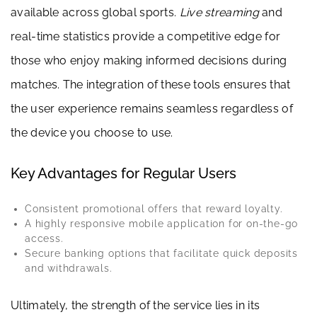
available across global sports.
Live streaming
and
real-time statistics provide a competitive edge for
those who enjoy making informed decisions during
matches. The integration of these tools ensures that
the user experience remains seamless regardless of
the device you choose to use.
Key Advantages for Regular Users
Consistent promotional offers that reward loyalty.
A highly responsive mobile application for on-the-go
access.
Secure banking options that facilitate quick deposits
and withdrawals.
Ultimately, the strength of the service lies in its