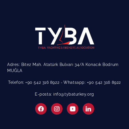
Adres: Bitez Mah. Atatürk Bulvarı 34/A Konacık Bodrum
MUĞLA
Telefon: +90 542 316 8922
Whatsapp: +90 542 316 8922
E-posta: info@tybaturkey.org