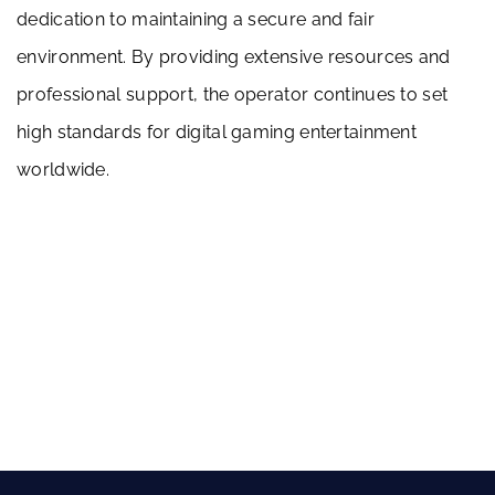
dedication to maintaining a secure and fair
environment. By providing extensive resources and
professional support, the operator continues to set
high standards for digital gaming entertainment
worldwide.