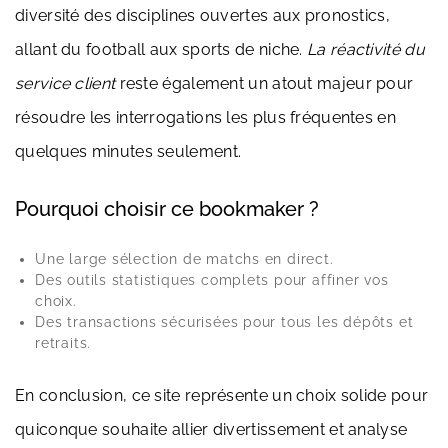
diversité des disciplines ouvertes aux pronostics,
allant du football aux sports de niche.
La réactivité du
service client
reste également un atout majeur pour
résoudre les interrogations les plus fréquentes en
quelques minutes seulement.
Pourquoi choisir ce bookmaker ?
Une large sélection de matchs en direct.
Des outils statistiques complets pour affiner vos
choix.
Des transactions sécurisées pour tous les dépôts et
retraits.
En conclusion, ce site représente un choix solide pour
quiconque souhaite allier divertissement et analyse