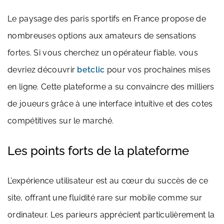
Le paysage des paris sportifs en France propose de
nombreuses options aux amateurs de sensations
fortes. Si vous cherchez un opérateur fiable, vous
devriez découvrir
betclic
pour vos prochaines mises
en ligne. Cette plateforme a su convaincre des milliers
de joueurs grâce à une interface intuitive et des cotes
compétitives sur le marché.
Les points forts de la plateforme
L’expérience utilisateur est au cœur du succès de ce
site, offrant une fluidité rare sur mobile comme sur
ordinateur. Les parieurs apprécient particulièrement la