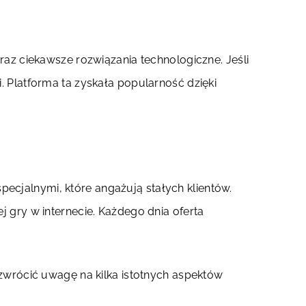
z ciekawsze rozwiązania technologiczne. Jeśli
. Platforma ta zyskała popularność dzięki
ecjalnymi, które angażują stałych klientów.
 gry w internecie. Każdego dnia oferta
wrócić uwagę na kilka istotnych aspektów