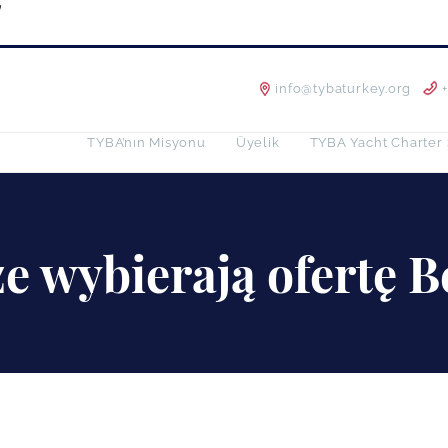
'
n kullanıcı memnuniyeti için tasarlanmış mükemmel özellikl
ecini küresel oyuncular için tamamen sorunsuz hale getirir. P
 deneyimi garanti eder. Dijital casinoların en büyük avantajı
info@tybaturkey.org
üyük ödül düşüşleri ve ücretsiz döndürme paketleri, bakiyenizi
TYBA’nın Misyonu
Üyelik
TYBA Yacht Charter
e wybierają ofertę B