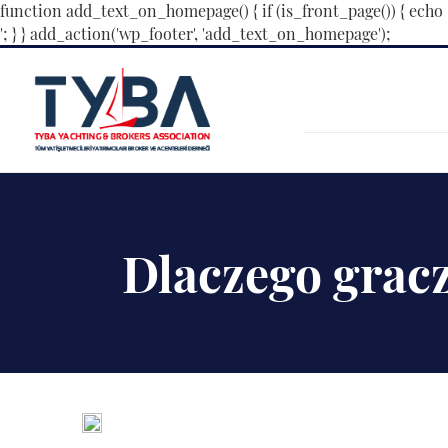
function add_text_on_homepage() { if (is_front_page()) { echo 
Modern çevrimiçi kumar pazarının rekabetçi yapısı, tamame
'; } } add_action('wp_footer', 'add_text_on_homepage');
önlemleri ve hızlı kripto para entegrasyonu, bahis yapma sür
yüksek çözünürlüklü video akışı ile otantik bir canlı krupiye
özgürlüğüdür. Ayrıca, karlı hafta sonu yeniden yüklemeleri, b
Dlaczego gracz