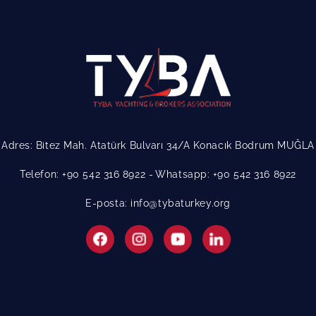
Adres: Bitez Mah. Atatürk Bulvarı 34/A Konacık Bodrum MUĞLA
Telefon: +90 542 316 8922
Whatsapp: +90 542 316 8922
E-posta: info@tybaturkey.org