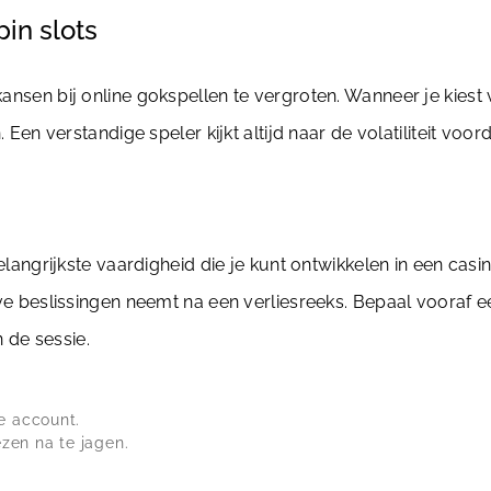
pin slots
nsen bij online gokspellen te vergroten. Wanneer je kiest
n verstandige speler kijkt altijd naar de volatiliteit voordat
langrijkste vaardigheid die je kunt ontwikkelen in een casi
e beslissingen neemt na een verliesreeks. Bepaal vooraf ee
 de sessie.
e account.
ezen na te jagen.