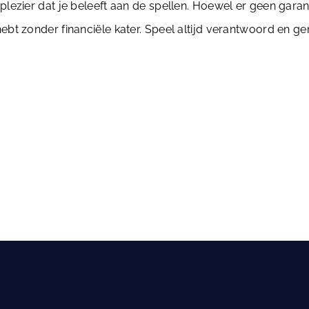
t plezier dat je beleeft aan de spellen. Hoewel er geen gara
 hebt zonder financiële kater. Speel altijd verantwoord en g