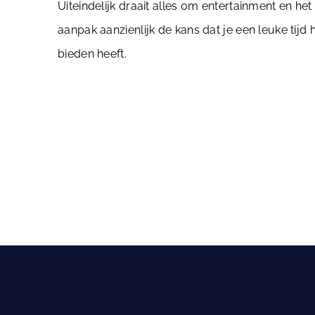
Uiteindelijk draait alles om entertainment en he
aanpak aanzienlijk de kans dat je een leuke tijd
bieden heeft.