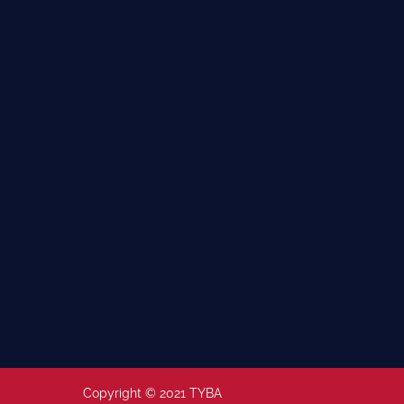
Copyright © 2021 TYBA