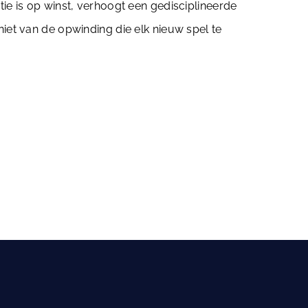
ntie is op winst, verhoogt een gedisciplineerde
eniet van de opwinding die elk nieuw spel te