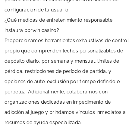
configuración de tu usuario.
¿Qué medidas de entretenimiento responsable
instaura bbrwin casino?
Proporcionamos herramientas exhaustivas de control
propio que comprenden techos personalizables de
depósito diario, por semana y mensual, límites de
pérdida, restricciones de período de partida, y
opciones de auto-exclusión por tiempo definido o
perpetua. Adicionalmente, colaboramos con
organizaciones dedicadas en impedimento de
adicción al juego y brindamos vínculos inmediatos a
recursos de ayuda especializada.