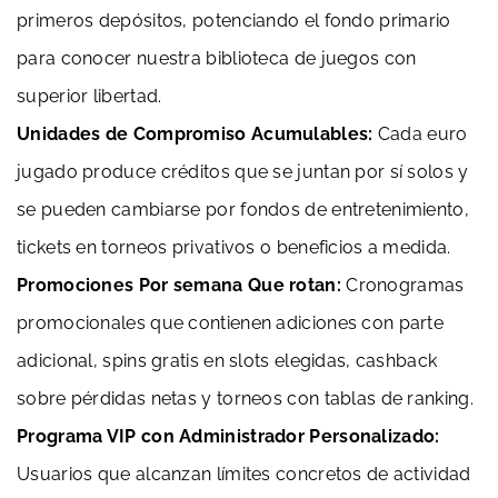
primeros depósitos, potenciando el fondo primario
para conocer nuestra biblioteca de juegos con
superior libertad.
Unidades de Compromiso Acumulables:
Cada euro
jugado produce créditos que se juntan por sí solos y
se pueden cambiarse por fondos de entretenimiento,
tickets en torneos privativos o beneficios a medida.
Promociones Por semana Que rotan:
Cronogramas
promocionales que contienen adiciones con parte
adicional, spins gratis en slots elegidas, cashback
sobre pérdidas netas y torneos con tablas de ranking.
Programa VIP con Administrador Personalizado:
Usuarios que alcanzan límites concretos de actividad