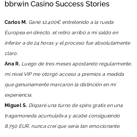
bbrwin Casino Success Stories
Carlos M.
Gané 12.400€ entretenido a la rueda
Europea en directo, el retiro arribó a mi saldo en
inferior a de 24 horas y el proceso fue absolutamente
claro.
Ana R.
Luego de tres meses apostando regularmente,
mi nivel VIP me otorgó acceso a premios a medida
que genuinamente marcaron la distinción en mi
experiencia.
Miguel S.
Disparé una turno de spins gratis en una
tragamoneda acumulativa y acabé consiguiendo
8.750 EUR, nunca creí que sería tan emocionante.