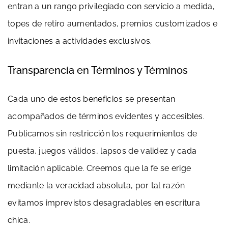
entran a un rango privilegiado con servicio a medida,
topes de retiro aumentados, premios customizados e
invitaciones a actividades exclusivos.
Transparencia en Términos y Términos
Cada uno de estos beneficios se presentan
acompañados de términos evidentes y accesibles.
Publicamos sin restricción los requerimientos de
puesta, juegos válidos, lapsos de validez y cada
limitación aplicable. Creemos que la fe se erige
mediante la veracidad absoluta, por tal razón
evitamos imprevistos desagradables en escritura
chica.