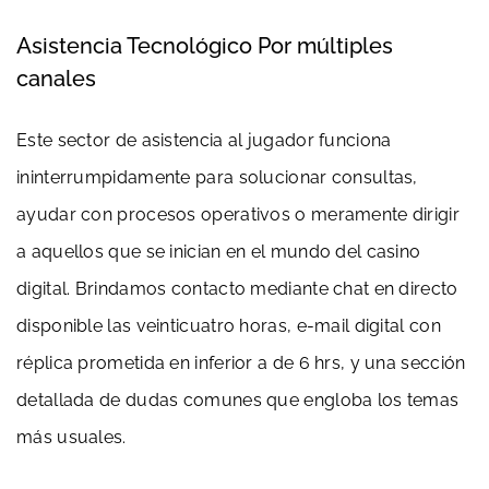
Asistencia Tecnológico Por múltiples
canales
Este sector de asistencia al jugador funciona
ininterrumpidamente para solucionar consultas,
ayudar con procesos operativos o meramente dirigir
a aquellos que se inician en el mundo del casino
digital. Brindamos contacto mediante chat en directo
disponible las veinticuatro horas, e-mail digital con
réplica prometida en inferior a de 6 hrs, y una sección
detallada de dudas comunes que engloba los temas
más usuales.