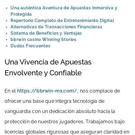
Una auténtica Aventura de Apuestas Inmersiva y
Protegida
Repertorio Completo de Entretenimiento Digital
Alternativas de Transacciones Financieras
Sistema de Beneficios y Ventajas
bbrwin casino Winning Stories
Dudas Frecuentes
Una Vivencia de Apuestas
Envolvente y Confiable
En el
https://bbrwin-mx.com/
, nos complace de
ofrecer una base que integra tecnología de
vanguardia con un dedicación absoluto hacia la
protección de nuestros jugadores. Trabajamos bajo
licencias globales rigurosas que aseguran claridad en