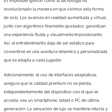
Es imposible ignorar cómo la tecnología ha
revolucionado la manera en que vivimos esta forma
de ocio. Los avances en realidad aumentada y virtual,
junto con algoritmos finamente ajustados, garantizan
una experiencia fluida y visualmente impresionante.
Así, el entretenimiento deja de ser estático para
convertirse en una aventura dinámica y personalizada
que se adapta a cada jugador.
Adicionalmente, el uso de interfaces adaptativas
asegura que la calidad premium no se pierda,
independientemente del dispositivo con el que se
acceda, sea un smartphone, tablet o PC de última
generación. La sensación de lujo se mantiene intacta y