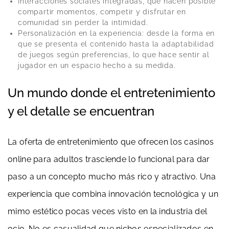
Interacciones sociales integradas, que hacen posible
compartir momentos, competir y disfrutar en
comunidad sin perder la intimidad.
Personalización en la experiencia: desde la forma en
que se presenta el contenido hasta la adaptabilidad
de juegos según preferencias, lo que hace sentir al
jugador en un espacio hecho a su medida.
Un mundo donde el entretenimiento
y el detalle se encuentran
La oferta de entretenimiento que ofrecen los casinos
online para adultos trasciende lo funcional para dar
paso a un concepto mucho más rico y atractivo. Una
experiencia que combina innovación tecnológica y un
mimo estético pocas veces visto en la industria del
ocio. No es casualidad que nichos especializados en