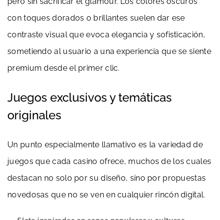
pero sin sacrificar el glamour. Los colores oscuros
con toques dorados o brillantes suelen dar ese
contraste visual que evoca elegancia y sofisticación,
sometiendo al usuario a una experiencia que se siente
premium desde el primer clic.
Juegos exclusivos y temáticas
originales
Un punto especialmente llamativo es la variedad de
juegos que cada casino ofrece, muchos de los cuales
destacan no solo por su diseño, sino por propuestas
novedosas que no se ven en cualquier rincón digital.