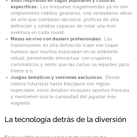
Slots inspiradas en sagas populares y culturas
específicas:
Las máquinas tragamonedas ya no son
simplemente rodillos giratorios, sino verdaderas obras
de arte que combinan narrativa, gráficos de alta
definición y sonidos capaces de crear una mini
aventura en cada round.
Mesas en vivo con dealers profesionales:
Las
transmisiones en alta definición traen ese toque
humano que muchos esperaban en un ambiente
virtual, permitiendo interactuar con crupieres
carismáticos y sentir que las cartas se reparten justo
frente a ti.
Juegos temáticos y versiones exclusivas:
Desde
ruletas futuristas hasta blackjack con reglas
especiales, estos detalles inusuales aportan frescura
y mantienen viva la curiosidad del jugador más
exigente.
La tecnología detrás de la diversión