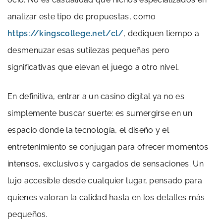
analizar este tipo de propuestas, como
https://kingscollege.net/cl/
, dediquen tiempo a
desmenuzar esas sutilezas pequeñas pero
significativas que elevan el juego a otro nivel.
En definitiva, entrar a un casino digital ya no es
simplemente buscar suerte: es sumergirse en un
espacio donde la tecnología, el diseño y el
entretenimiento se conjugan para ofrecer momentos
intensos, exclusivos y cargados de sensaciones. Un
lujo accesible desde cualquier lugar, pensado para
quienes valoran la calidad hasta en los detalles más
pequeños.