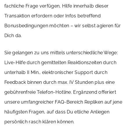
fachliche Frage verfügen, Hilfe innerhalb dieser
Transaktion erfordern oder Infos betreffend
Bonusbedingungen möchten – wir selbst agieren für
Dich da.
Sie gelangen zu uns mittels unterschiedliche Wege:
Live-Hilfe durch gemittelten Reaktionszeiten durch
unterhalb II Min., elektronischer Support durch
Feedback binnen durch max. IV Stunden plus eine
gebührenfreie Telefon-Hotline. Ergänzend offeriert
unsere umfangreicher FAQ-Bereich Repliken auf jene
häufigsten Fragen, auf dass Du etliche Anliegen
persönlich rasch klären können.