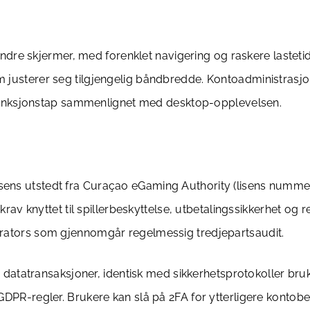
indre skjermer, med forenklet navigering og raskere lastetid
justerer seg tilgjengelig båndbredde. Kontoadministrasjo
n funksjonstap sammenlignet med desktop-opplevelsen.
lllisens utstedt fra Curaçao eGaming Authority (lisens numme
av knyttet til spillerbeskyttelse, utbetalingssikkerhet og ret
rators som gjennomgår regelmessig tredjepartsaudit.
 datatransaksjoner, identisk med sikkerhetsprotokoller brukt
PR-regler. Brukere kan slå på 2FA for ytterligere kontobes