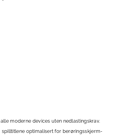
 alle moderne devices uten nedlastingskrav.
spilltitlene optimalisert for berøringsskjerm-