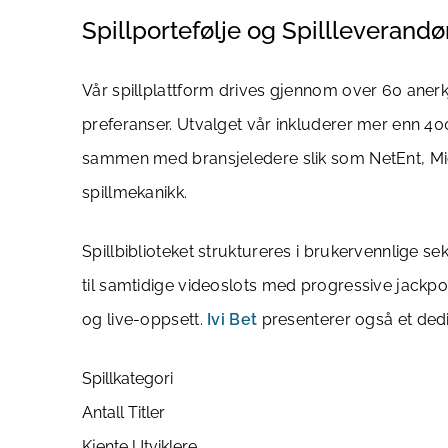
Spillportefølje og Spillleverandø
Vår spillplattform drives gjennom over 60 anerk
preferanser. Utvalget vår inkluderer mer enn 4000 
sammen med bransjeledere slik som NetEnt, Mic
spillmekanikk.
Spillbiblioteket struktureres i brukervennlige s
til samtidige videoslots med progressive jackpo
og live-oppsett.
Ivi Bet
presenterer også et dedike
Spillkategori
Antall Titler
Kjente Utviklere