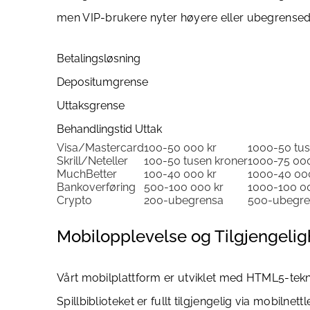
men VIP-brukere nyter høyere eller ubegrensed
Betalingsløsning
Depositumgrense
Uttaksgrense
Behandlingstid Uttak
Visa/Mastercard
100-50 000 kr
1000-50 tus
Skrill/Neteller
100-50 tusen kroner
1000-75 000
MuchBetter
100-40 000 kr
1000-40 00
Bankoverføring
500-100 000 kr
1000-100 0
Crypto
200-ubegrensa
500-ubegre
Mobilopplevelse og Tilgjengelig
Vårt mobilplattform er utviklet med HTML5-tekno
Spillbiblioteket er fullt tilgjengelig via mobiln