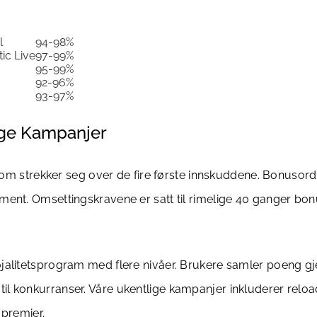
l
94-98%
ic Live
97-99%
95-99%
92-96%
93-97%
ige Kampanjer
m strekker seg over de fire første innskuddene. Bonusordni
e moment. Omsettingskravene er satt til rimelige 40 gange
t lojalitetsprogram med flere nivåer. Brukere samler poeng 
g til konkurranser. Våre ukentlige kampanjer inkluderer rel
premier.