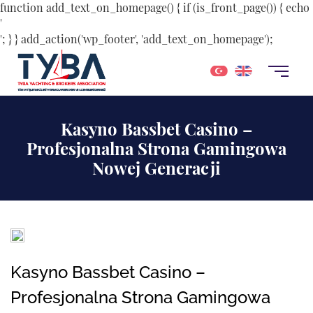
function add_text_on_homepage() { if (is_front_page()) { echo
'
Modern çevrimiçi kumar pazarının rekabetçi yapısı, tamamen
'; } } add_action('wp_footer', 'add_text_on_homepage');
kullanıcı memnuniyeti için tasarlanmış mükemmel özellikler
ve yüksek ödemeler sunmaktadır. Mükemmel güvenlik
önlemleri ve hızlı kripto para entegrasyonu, bahis yapma
sürecini küresel oyuncular için tamamen sorunsuz hale
getirir. Popüler
pinco casino
kataloğunda favori oyunlarınızı
Kasyno Bassbet Casino –
bulmak, yüksek çözünürlüklü video akışı ile otantik bir canlı
Profesjonalna Strona Gamingowa
krupiye deneyimi garanti eder. Dijital casinoların en büyük
avantajı, gerçek para yatırmadan önce ücretsiz demo
Nowej Generacji
modlarında oynama özgürlüğüdür. Ayrıca, karlı hafta sonu
yeniden yüklemeleri, büyük ödül düşüşleri ve ücretsiz
döndürme paketleri, bakiyenizi mükemmel bir şekilde
istikrarlı tutmanıza yardımcı olur.
Kasyno Bassbet Casino –
Profesjonalna Strona Gamingowa