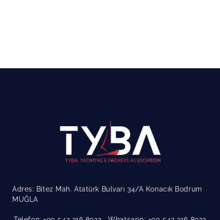
Adres: Bitez Mah. Atatürk Bulvarı 34/A Konacık Bodrum
MUĞLA
Telefon: +90 542 316 8922
Whatsapp: +90 542 316 8922