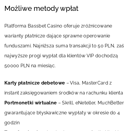
Możliwe metody wpłat
Platforma Bassbet Casino oferuje zróżnicowane
warianty płatnicze dające sprawne operowanie
funduszami. Najniższa suma transakcji to 50 PLN, zaś
najwyższe progi wypłat dla klientów VIP dochodzą
50000 PLN na miesiąc.
Karty płatnicze debetowe
– Visa, MasterCard z
instant zaksięgowaniem środków na rachunku klienta
Portmonetki wirtualne
– Skrill, eNeteller, MuchBetter
gwarantujące błyskawiczne wypłaty w okresie do 4
godzin