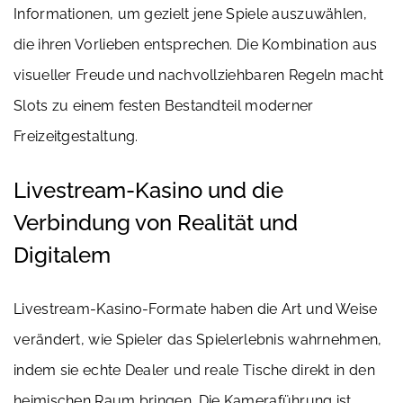
Informationen, um gezielt jene Spiele auszuwählen,
die ihren Vorlieben entsprechen. Die Kombination aus
visueller Freude und nachvollziehbaren Regeln macht
Slots zu einem festen Bestandteil moderner
Freizeitgestaltung.
Livestream-Kasino und die
Verbindung von Realität und
Digitalem
Livestream-Kasino-Formate haben die Art und Weise
verändert, wie Spieler das Spielerlebnis wahrnehmen,
indem sie echte Dealer und reale Tische direkt in den
heimischen Raum bringen. Die Kameraführung ist