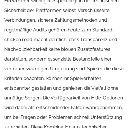
Ein weiterer wichtiger Aspekt liegt in der technischen
Sicherheit der Plattformen selbst. Verschlüsselte
Verbindungen, sichere Zahlungsmethoden und
regelmäßige Audits gehören heute zum Standard.
chicken road macht deutlich, dass Transparenz und
Nachvollziehbarkeit keine bloßen Zusatzfeatures
darstellen, sondern essenzielle Bestandteile einer
vertrauenswürdigen Umgebung sind. Spieler, die diese
Kriterien beachten, können ihr Spielverhalten
entspannter gestalten und genießen die Vielfalt ohne
unnötige Sorgen. Die Verfügbarkeit von Hilfe-Optionen
wird dabei als entscheidender Faktor wahrgenommen,
um bei Fragen oder Problemen schnell Unterstützung
zu erhalten. Diese Kombination aus technischer