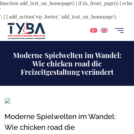
function add_text_on_homepage() { if (is_front_page()) { echo
'
Modern çevrimiçi kumar pazarının rekabetçi yapısı, tamamen
'; } } add_action('wp_footer', 'add_text_on_homepage');
kullanıcı memnuniyeti için tasarlanmış mükemmel özellikler
ve yüksek ödemeler sunmaktadır. Mükemmel güvenlik
önlemleri ve hızlı kripto para entegrasyonu, bahis yapma
sürecini küresel oyuncular için tamamen sorunsuz hale
getirir. Popüler
pinco casino
kataloğunda favori oyunlarınızı
Moderne Spielwelten im Wandel:
bulmak, yüksek çözünürlüklü video akışı ile otantik bir canlı
Wie chicken road die
krupiye deneyimi garanti eder. Dijital casinoların en büyük
avantajı, gerçek para yatırmadan önce ücretsiz demo
Freizeitgestaltung verändert
modlarında oynama özgürlüğüdür. Ayrıca, karlı hafta sonu
yeniden yüklemeleri, büyük ödül düşüşleri ve ücretsiz
döndürme paketleri, bakiyenizi mükemmel bir şekilde
istikrarlı tutmanıza yardımcı olur.
Moderne Spielwelten im Wandel:
Wie chicken road die