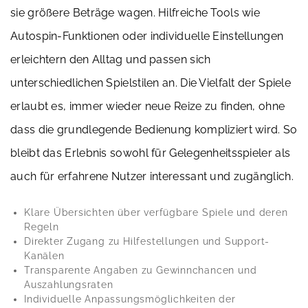
sie größere Beträge wagen. Hilfreiche Tools wie
Autospin-Funktionen oder individuelle Einstellungen
erleichtern den Alltag und passen sich
unterschiedlichen Spielstilen an. Die Vielfalt der Spiele
erlaubt es, immer wieder neue Reize zu finden, ohne
dass die grundlegende Bedienung kompliziert wird. So
bleibt das Erlebnis sowohl für Gelegenheitsspieler als
auch für erfahrene Nutzer interessant und zugänglich.
Klare Übersichten über verfügbare Spiele und deren
Regeln
Direkter Zugang zu Hilfestellungen und Support-
Kanälen
Transparente Angaben zu Gewinnchancen und
Auszahlungsraten
Individuelle Anpassungsmöglichkeiten der