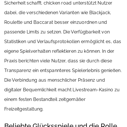
Sicherheit schafft. chicken road unterstützt Nutzer
dabei, die verschiedenen Varianten wie Blackjack,
Roulette und Baccarat besser einzuordnen und
passende Limits zu setzen. Die Verfügbarkeit von
Statistiken und Verlaufsprotokollen ermöglicht es, das
eigene Spielverhalten reflektieren zu können. In der
Praxis berichten viele Nutzer, dass sie durch diese
Transparenz ein entspannteres Spielerlebnis genießen.
Die Verbindung aus menschlicher Präsenz und
digitaler Bequemlichkeit macht Livestream-Kasino zu
einem festen Bestandteil zeitgemäßer
Freizeitgestaltung.
Beliebte Glücksspiele und die Rolle