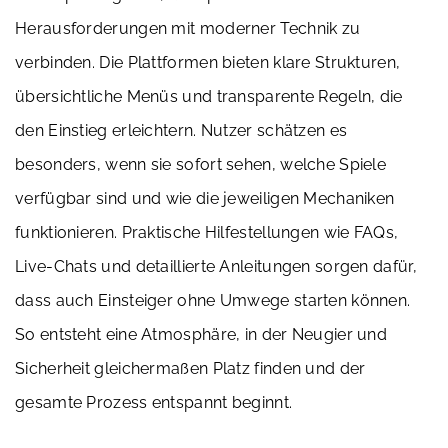
Herausforderungen mit moderner Technik zu
verbinden. Die Plattformen bieten klare Strukturen,
übersichtliche Menüs und transparente Regeln, die
den Einstieg erleichtern. Nutzer schätzen es
besonders, wenn sie sofort sehen, welche Spiele
verfügbar sind und wie die jeweiligen Mechaniken
funktionieren. Praktische Hilfestellungen wie FAQs,
Live-Chats und detaillierte Anleitungen sorgen dafür,
dass auch Einsteiger ohne Umwege starten können.
So entsteht eine Atmosphäre, in der Neugier und
Sicherheit gleichermaßen Platz finden und der
gesamte Prozess entspannt beginnt.