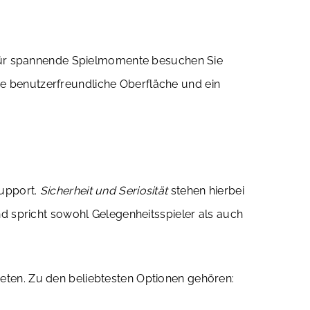
t. Für spannende Spielmomente besuchen Sie
hre benutzerfreundliche Oberfläche und ein
upport.
Sicherheit und Seriosität
stehen hierbei
und spricht sowohl Gelegenheitsspieler als auch
ieten. Zu den beliebtesten Optionen gehören: