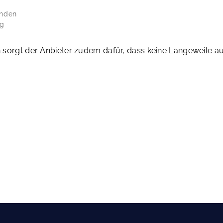
unden
ng
sorgt der Anbieter zudem dafür, dass keine Langeweile au