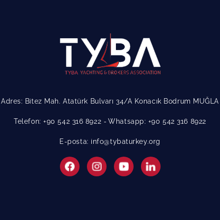
Adres: Bitez Mah. Atatürk Bulvarı 34/A Konacık Bodrum MUĞLA
Telefon: +90 542 316 8922
Whatsapp: +90 542 316 8922
E-posta: info@tybaturkey.org