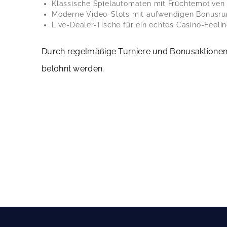
Klassische Spielautomaten mit Früchtemotiven
Moderne Video-Slots mit aufwendigen Bonusr
Live-Dealer-Tische für ein echtes Casino-Feeli
Durch regelmäßige Turniere und Bonusaktionen 
belohnt werden.