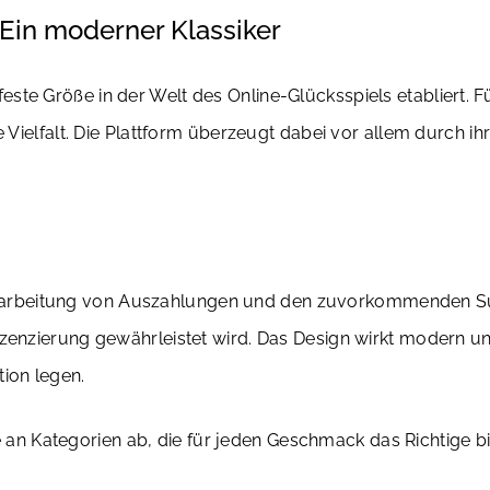
Ein moderner Klassiker
s feste Größe in der Welt des Online-Glücksspiels etablier
 Vielfalt. Die Plattform überzeugt dabei vor allem durch i
 Bearbeitung von Auszahlungen und den zuvorkommenden S
e Lizenzierung gewährleistet wird. Das Design wirkt modern 
tion legen.
 an Kategorien ab, die für jeden Geschmack das Richtige b