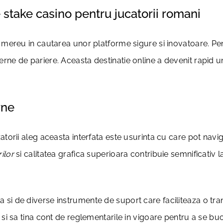
 stake casino pentru jucatorii romani
nt mereu in cautarea unor platforme sigure si inovatoare. P
erne de pariere. Aceasta destinatie online a devenit rapid 
rne
atorii aleg aceasta interfata este usurinta cu care pot navig
rilor
si calitatea grafica superioara contribuie semnificativ l
si de diverse instrumente de suport care faciliteaza o tranzi
l si sa tina cont de reglementarile in vigoare pentru a se bu