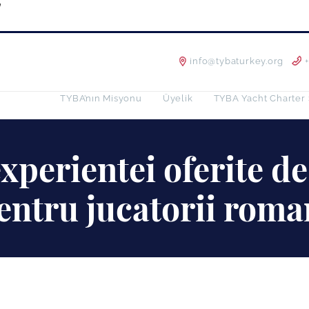
'
n kullanıcı memnuniyeti için tasarlanmış mükemmel özellikl
ecini küresel oyuncular için tamamen sorunsuz hale getirir. P
 deneyimi garanti eder. Dijital casinoların en büyük avantajı
info@tybaturkey.org
üyük ödül düşüşleri ve ücretsiz döndürme paketleri, bakiyenizi
TYBA’nın Misyonu
Üyelik
TYBA Yacht Charter
xperientei oferite de
entru jucatorii roma