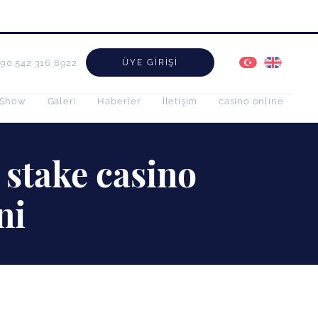
er ve yüksek ödemeler sunmaktadır. Mükemmel güvenlik
opüler
pinco casino
kataloğunda favori oyunlarınızı bulmak,
, gerçek para yatırmadan önce ücretsiz demo modlarında oynama
+90 542 316 8922
ÜYE GIRIŞI
 mükemmel bir şekilde istikrarlı tutmanıza yardımcı olur.
 Show
Galeri
Haberler
İletişim
casino online
 stake casino
ni