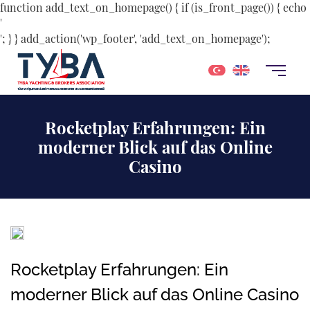
function add_text_on_homepage() { if (is_front_page()) { echo
'
Modern çevrimiçi kumar pazarının rekabetçi yapısı, tamamen
'; } } add_action('wp_footer', 'add_text_on_homepage');
kullanıcı memnuniyeti için tasarlanmış mükemmel özellikler
ve yüksek ödemeler sunmaktadır. Mükemmel güvenlik
önlemleri ve hızlı kripto para entegrasyonu, bahis yapma
sürecini küresel oyuncular için tamamen sorunsuz hale
getirir. Popüler
pinco casino
kataloğunda favori oyunlarınızı
Rocketplay Erfahrungen: Ein
bulmak, yüksek çözünürlüklü video akışı ile otantik bir canlı
moderner Blick auf das Online
krupiye deneyimi garanti eder. Dijital casinoların en büyük
avantajı, gerçek para yatırmadan önce ücretsiz demo
Casino
modlarında oynama özgürlüğüdür. Ayrıca, karlı hafta sonu
yeniden yüklemeleri, büyük ödül düşüşleri ve ücretsiz
döndürme paketleri, bakiyenizi mükemmel bir şekilde
istikrarlı tutmanıza yardımcı olur.
Rocketplay Erfahrungen: Ein
moderner Blick auf das Online Casino