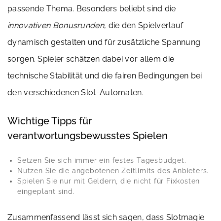
passende Thema. Besonders beliebt sind die
innovativen Bonusrunden
, die den Spielverlauf
dynamisch gestalten und für zusätzliche Spannung
sorgen. Spieler schätzen dabei vor allem die
technische Stabilität und die fairen Bedingungen bei
den verschiedenen Slot-Automaten.
Wichtige Tipps für
verantwortungsbewusstes Spielen
Setzen Sie sich immer ein festes Tagesbudget.
Nutzen Sie die angebotenen Zeitlimits des Anbieters.
Spielen Sie nur mit Geldern, die nicht für Fixkosten
eingeplant sind.
Zusammenfassend lässt sich sagen, dass Slotmagie