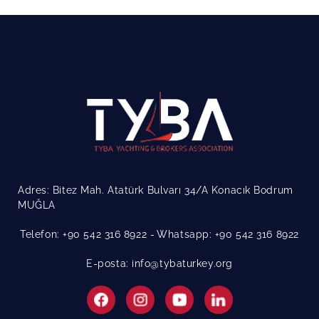
Adres: Bitez Mah. Atatürk Bulvarı 34/A Konacık Bodrum
MUĞLA
Telefon: +90 542 316 8922
Whatsapp: +90 542 316 8922
E-posta: info@tybaturkey.org