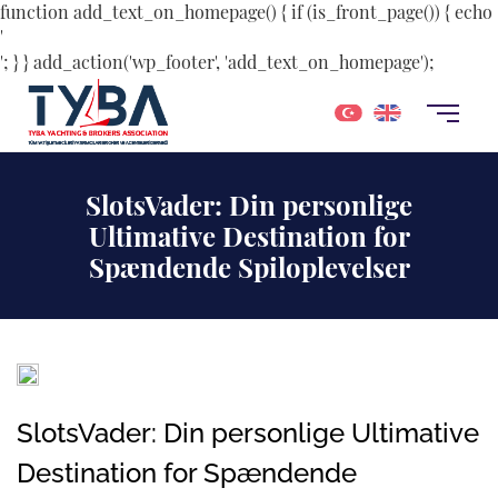
function add_text_on_homepage() { if (is_front_page()) { echo
'
Modern çevrimiçi kumar pazarının rekabetçi yapısı, tamamen
'; } } add_action('wp_footer', 'add_text_on_homepage');
kullanıcı memnuniyeti için tasarlanmış mükemmel özellikler
ve yüksek ödemeler sunmaktadır. Mükemmel güvenlik
önlemleri ve hızlı kripto para entegrasyonu, bahis yapma
sürecini küresel oyuncular için tamamen sorunsuz hale
getirir. Popüler
pinco casino
kataloğunda favori oyunlarınızı
SlotsVader: Din personlige
bulmak, yüksek çözünürlüklü video akışı ile otantik bir canlı
Ultimative Destination for
krupiye deneyimi garanti eder. Dijital casinoların en büyük
avantajı, gerçek para yatırmadan önce ücretsiz demo
Spændende Spiloplevelser
modlarında oynama özgürlüğüdür. Ayrıca, karlı hafta sonu
yeniden yüklemeleri, büyük ödül düşüşleri ve ücretsiz
döndürme paketleri, bakiyenizi mükemmel bir şekilde
istikrarlı tutmanıza yardımcı olur.
SlotsVader: Din personlige Ultimative
Destination for Spændende