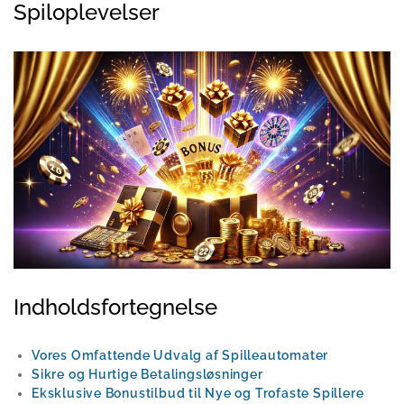
Spiloplevelser
Indholdsfortegnelse
Vores Omfattende Udvalg af Spilleautomater
Sikre og Hurtige Betalingsløsninger
Eksklusive Bonustilbud til Nye og Trofaste Spillere