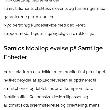
individuelle spillepræferencer
Få invitationer til eksklusive events og turneringer med
garanterede præmiepuljer
Nyd personlig kundeservice med dedikeret
supportmedarbejder tilgængelig via direkte linje
Sømløs Mobiloplevelse på Samtlige
Enheder
Vores platform er udviklet med mobile-first princippet,
hvilket betyder at spilleoplevelsen er optimeret til
smartphones og tablets uden at kompromittere
funktionalitet. Responsive design tilpasser sig
automatisk til skærmstørrelse og orientering, mens