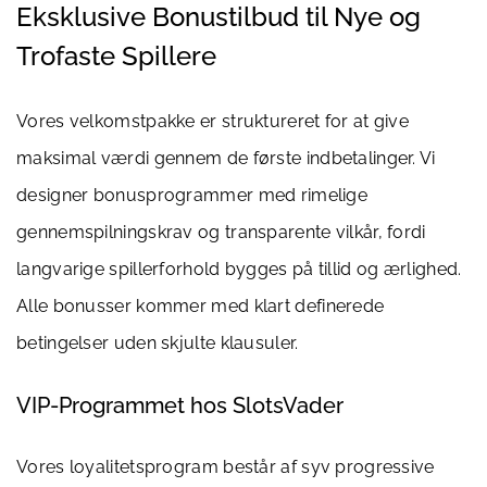
Eksklusive Bonustilbud til Nye og
Trofaste Spillere
Vores velkomstpakke er struktureret for at give
maksimal værdi gennem de første indbetalinger. Vi
designer bonusprogrammer med rimelige
gennemspilningskrav og transparente vilkår, fordi
langvarige spillerforhold bygges på tillid og ærlighed.
Alle bonusser kommer med klart definerede
betingelser uden skjulte klausuler.
VIP-Programmet hos SlotsVader
Vores loyalitetsprogram består af syv progressive