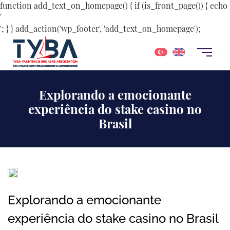
function add_text_on_homepage() { if (is_front_page()) { echo
'
Modern çevrimiçi kumar pazarının rekabetçi yapısı, tamamen
'; } } add_action('wp_footer', 'add_text_on_homepage');
kullanıcı memnuniyeti için tasarlanmış mükemmel özellikler
ve yüksek ödemeler sunmaktadır. Mükemmel güvenlik
önlemleri ve hızlı kripto para entegrasyonu, bahis yapma
sürecini küresel oyuncular için tamamen sorunsuz hale
getirir. Popüler
pinco casino
kataloğunda favori oyunlarınızı
Explorando a emocionante
bulmak, yüksek çözünürlüklü video akışı ile otantik bir canlı
experiência do stake casino no
krupiye deneyimi garanti eder. Dijital casinoların en büyük
avantajı, gerçek para yatırmadan önce ücretsiz demo
Brasil
modlarında oynama özgürlüğüdür. Ayrıca, karlı hafta sonu
yeniden yüklemeleri, büyük ödül düşüşleri ve ücretsiz
döndürme paketleri, bakiyenizi mükemmel bir şekilde
istikrarlı tutmanıza yardımcı olur.
Explorando a emocionante
experiência do stake casino no Brasil