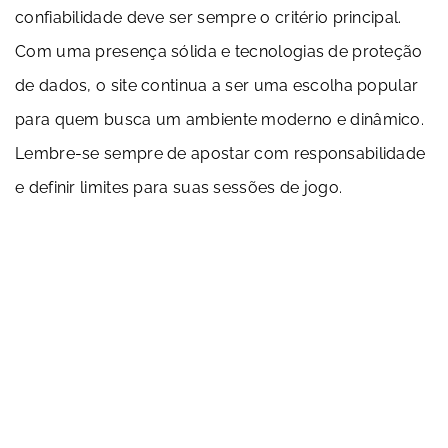
confiabilidade deve ser sempre o critério principal.
Com uma presença sólida e tecnologias de proteção
de dados, o site continua a ser uma escolha popular
para quem busca um ambiente moderno e dinâmico.
Lembre-se sempre de apostar com responsabilidade
e definir limites para suas sessões de jogo.