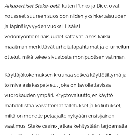
Alkuperäiset Stake-pelit
, kuten Plinko ja Dice, ovat
nousseet suureen suosioon niiden yksinkertaisuuden
ja läpinäkyvyyden vuoksi. Lisäksi
vedonlyöntiominaisuudet kattavat lähes kaikki
maailman merkittävät urheilutapahtumat ja e-urheilun
ottelut, mikä tekee sivustosta monipuolisen valinnan.
Käyttäjäkokemuksen kruunaa selkeä käyttöliittymä ja
toimiva asiakaspalvelu, joka on tavoitettavissa
vuorokauden ympäri. Kryptovaluuttojen käyttö
mahdollistaa vaivattomat talletukset ja kotiutukset,
mikä on monelle pelaajalle nykyään ensisijainen
vaatimus. Stake casino jatkaa kehitystään tarjoamalla