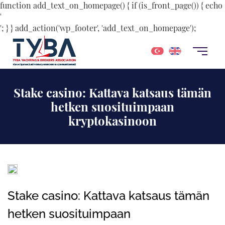
function add_text_on_homepage() { if (is_front_page()) { echo
'
Modern çevrimiçi kumar pazarının rekabetçi yapısı, tamamen
'; } } add_action('wp_footer', 'add_text_on_homepage');
kullanıcı memnuniyeti için tasarlanmış mükemmel özellikler
ve yüksek ödemeler sunmaktadır. Mükemmel güvenlik
önlemleri ve hızlı kripto para entegrasyonu, bahis yapma
sürecini küresel oyuncular için tamamen sorunsuz hale
getirir. Popüler
pinco casino
kataloğunda favori oyunlarınızı
Stake casino: Kattava katsaus tämän
bulmak, yüksek çözünürlüklü video akışı ile otantik bir canlı
hetken suosituimpaan
krupiye deneyimi garanti eder. Dijital casinoların en büyük
avantajı, gerçek para yatırmadan önce ücretsiz demo
kryptokasinoon
modlarında oynama özgürlüğüdür. Ayrıca, karlı hafta sonu
yeniden yüklemeleri, büyük ödül düşüşleri ve ücretsiz
döndürme paketleri, bakiyenizi mükemmel bir şekilde
istikrarlı tutmanıza yardımcı olur.
Stake casino: Kattava katsaus tämän
hetken suosituimpaan