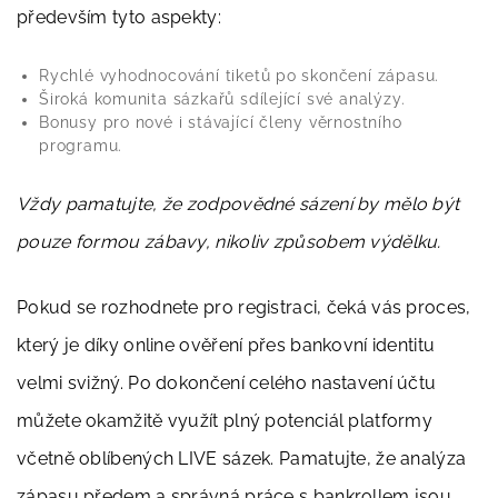
především tyto aspekty:
Rychlé vyhodnocování tiketů po skončení zápasu.
Široká komunita sázkařů sdílející své analýzy.
Bonusy pro nové i stávající členy věrnostního
programu.
Vždy pamatujte, že zodpovědné sázení by mělo být
pouze formou zábavy, nikoliv způsobem výdělku.
Pokud se rozhodnete pro registraci, čeká vás proces,
který je díky online ověření přes bankovní identitu
velmi svižný. Po dokončení celého nastavení účtu
můžete okamžitě využít plný potenciál platformy
včetně oblíbených LIVE sázek. Pamatujte, že analýza
zápasu předem a správná práce s bankrollem jsou