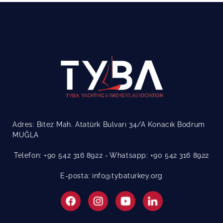
Adres: Bitez Mah. Atatürk Bulvarı 34/A Konacık Bodrum
MUĞLA
Telefon: +90 542 316 8922
Whatsapp: +90 542 316 8922
E-posta: info@tybaturkey.org