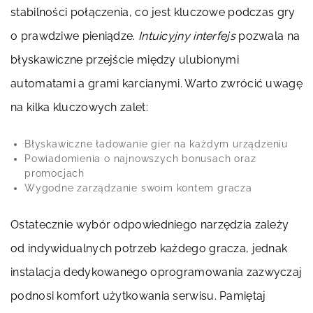
stabilności połączenia, co jest kluczowe podczas gry
o prawdziwe pieniądze.
Intuicyjny interfejs
pozwala na
błyskawiczne przejście między ulubionymi
automatami a grami karcianymi. Warto zwrócić uwagę
na kilka kluczowych zalet:
Błyskawiczne ładowanie gier na każdym urządzeniu
Powiadomienia o najnowszych bonusach oraz
promocjach
Wygodne zarządzanie swoim kontem gracza
Ostatecznie wybór odpowiedniego narzędzia zależy
od indywidualnych potrzeb każdego gracza, jednak
instalacja dedykowanego oprogramowania zazwyczaj
podnosi komfort użytkowania serwisu. Pamiętaj