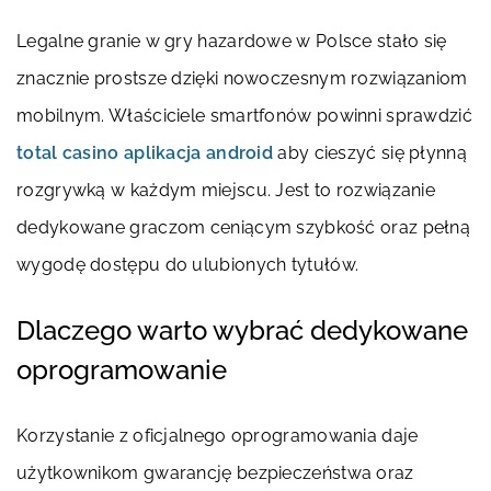
Legalne granie w gry hazardowe w Polsce stało się
znacznie prostsze dzięki nowoczesnym rozwiązaniom
mobilnym. Właściciele smartfonów powinni sprawdzić
total casino aplikacja android
aby cieszyć się płynną
rozgrywką w każdym miejscu. Jest to rozwiązanie
dedykowane graczom ceniącym szybkość oraz pełną
wygodę dostępu do ulubionych tytułów.
Dlaczego warto wybrać dedykowane
oprogramowanie
Korzystanie z oficjalnego oprogramowania daje
użytkownikom gwarancję bezpieczeństwa oraz