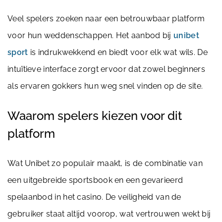
Veel spelers zoeken naar een betrouwbaar platform
voor hun weddenschappen. Het aanbod bij
unibet
sport
is indrukwekkend en biedt voor elk wat wils. De
intuïtieve interface zorgt ervoor dat zowel beginners
als ervaren gokkers hun weg snel vinden op de site.
Waarom spelers kiezen voor dit
platform
Wat Unibet zo populair maakt, is de combinatie van
een uitgebreide sportsbook en een gevarieerd
spelaanbod in het casino. De veiligheid van de
gebruiker staat altijd voorop, wat vertrouwen wekt bij