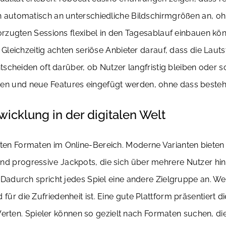
ch automatisch an unterschiedliche Bildschirmgrößen an, o
bevorzugten Sessions flexibel in den Tagesablauf einbauen 
. Gleichzeitig achten seriöse Anbieter darauf, dass die Laut
entscheiden oft darüber, ob Nutzer langfristig bleiben oder
nen und neue Features eingefügt werden, ohne dass beste
wicklung in der digitalen Welt
ten Formaten im Online-Bereich. Moderne Varianten bieten 
nd progressive Jackpots, die sich über mehrere Nutzer hi
s. Dadurch spricht jedes Spiel eine andere Zielgruppe an. 
ür die Zufriedenheit ist. Eine gute Plattform präsentiert di
en. Spieler können so gezielt nach Formaten suchen, die