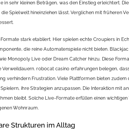
e in sehr kleinen Beträgen, was den Einstieg erleichtert. Di
n die Spielwelt hineinziehen lässt. Verglichen mit früheren
ssert.
rmate stark etabliert. Hier spielen echte Croupiers in Ec
mponente, die reine Automatenspiele nicht bieten. Blackjack
e Monopoly Live oder Dream Catcher hinzu. Diese Format
Verweildauern. robocat casino erfahrungen belegen, dass 
ung verhindern Frustration. Viele Plattformen bieten zude
n Spielern, ihre Strategien anzupassen. Die Interaktion mit
ahmen bleibt. Solche Live-Formate erfüllen einen wichtige
eigenen Wohnraum.
re Strukturen im Alltag