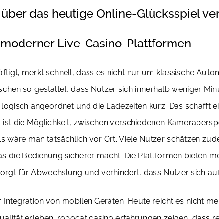
über das heutige Online-Glücksspiel ve
g moderner Live-Casino-Plattformen
ftigt, merkt schnell, dass es nicht nur um klassische Aut
zwischen so gestaltet, dass Nutzer sich innerhalb weniger M
 logisch angeordnet und die Ladezeiten kurz. Das schafft ei
g ist die Möglichkeit, zwischen verschiedenen Kamerapers
s wäre man tatsächlich vor Ort. Viele Nutzer schätzen zu
 die Bedienung sicherer macht. Die Plattformen bieten me
orgt für Abwechslung und verhindert, dass Nutzer sich auf 
er Integration von mobilen Geräten. Heute reicht es nicht me
ualität erleben. robocat casino erfahrungen zeigen, dass 