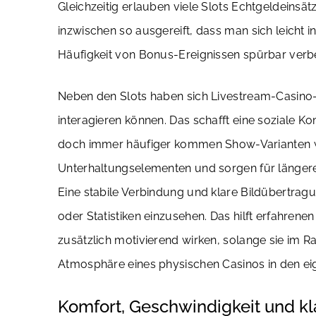
Gleichzeitig erlauben viele Slots Echtgeldeinsätz
inzwischen so ausgereift, dass man sich leicht i
Häufigkeit von Bonus-Ereignissen spürbar verbe
Neben den Slots haben sich Livestream-Casino-Fo
interagieren können. Das schafft eine soziale Ko
doch immer häufiger kommen Show-Varianten wi
Unterhaltungselementen und sorgen für längere 
Eine stabile Verbindung und klare Bildübertrag
oder Statistiken einzusehen. Das hilft erfahrene
zusätzlich motivierend wirken, solange sie im R
Atmosphäre eines physischen Casinos in den 
Komfort, Geschwindigkeit und kla