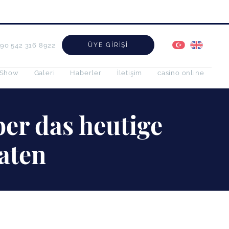
er ve yüksek ödemeler sunmaktadır. Mükemmel güvenlik
opüler
pinco casino
kataloğunda favori oyunlarınızı bulmak,
, gerçek para yatırmadan önce ücretsiz demo modlarında oynama
+90 542 316 8922
ÜYE GIRIŞI
 mükemmel bir şekilde istikrarlı tutmanıza yardımcı olur.
 Show
Galeri
Haberler
İletişim
casino online
er das heutige
aten