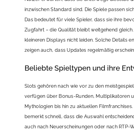
inzwischen Standard sind. Die Spiele passen si
Das bedeutet für viele Spieler, dass sie ihre 
Zugfahrt – die Qualität bleibt weitgehend gleich
kleineren Displays nicht leiden. Solche Details 
zeigen auch, dass Updates regelmäßig erschei
Beliebte Spieltypen und ihre Ent
Slots gehören nach wie vor zu den meistgespiel
verfügen über Bonus-Runden, Multiplikatoren u
Mythologien bis hin zu aktuellen Filmfranchise
bemerkt schnell, dass die Auswahl entscheidend f
auch nach Neuerscheinungen oder nach RTP-Wert