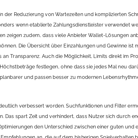
t in der Reduzierung von Wartezeiten und komplizierten Sch
sonders wenn etablierte Zahlungsdienstleister verwendet 
en zeigen zudem, dass viele Anbieter Wallet-Lösungen anb
önnen. Die Übersicht über Einzahlungen und Gewinne ist me
n Transparenz. Auch die Möglichkeit, Limits direkt im Profi
 Höchstbeträge festlegen, ohne dass sie jedes Mal neu d
lanbarer und passen besser zu modernen Lebensrhythmen, 
 deutlich verbessert worden. Suchfunktionen und Filter er
en. Das spart Zeit und verhindert, dass Nutzer sich durch e
 Optimierungen den Unterschied zwischen einer guten und e
te Empfehlungen an, die auf dem bisherigen Spielverhalten 