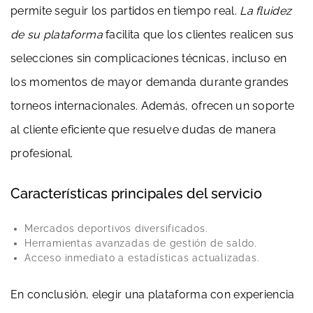
permite seguir los partidos en tiempo real.
La fluidez
de su plataforma
facilita que los clientes realicen sus
selecciones sin complicaciones técnicas, incluso en
los momentos de mayor demanda durante grandes
torneos internacionales. Además, ofrecen un soporte
al cliente eficiente que resuelve dudas de manera
profesional.
Características principales del servicio
Mercados deportivos diversificados.
Herramientas avanzadas de gestión de saldo.
Acceso inmediato a estadísticas actualizadas.
En conclusión, elegir una plataforma con experiencia