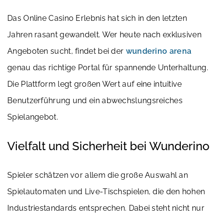
Das Online Casino Erlebnis hat sich in den letzten
Jahren rasant gewandelt. Wer heute nach exklusiven
Angeboten sucht, findet bei der
wunderino arena
genau das richtige Portal für spannende Unterhaltung.
Die Plattform legt großen Wert auf eine intuitive
Benutzerführung und ein abwechslungsreiches
Spielangebot.
Vielfalt und Sicherheit bei Wunderino
Spieler schätzen vor allem die große Auswahl an
Spielautomaten und Live-Tischspielen, die den hohen
Industriestandards entsprechen. Dabei steht nicht nur