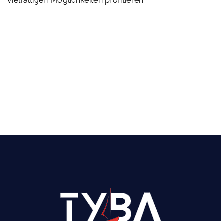
vielfältigen Möglichkeiten profitieren.